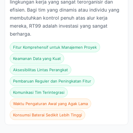
lingkungan kerja yang sangat terorganisir dan
efisien. Bagi tim yang dinamis atau individu yang
membutuhkan kontrol penuh atas alur kerja
mereka, RT99 adalah investasi yang sangat
berharga.
Fitur Komprehensif untuk Manajemen Proyek
Keamanan Data yang Kuat
Aksesibilitas Lintas Perangkat
Pembaruan Reguler dan Peningkatan Fitur
Komunikasi Tim Terintegrasi
Waktu Pengaturan Awal yang Agak Lama
Konsumsi Baterai Sedikit Lebih Tinggi