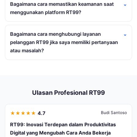
Bagaimana cara memastikan keamanan saat
menggunakan platform RT99?
Bagaimana cara menghubungi layanan
pelanggan RT99 jika saya memiliki pertanyaan
atau masalah?
Ulasan Profesional RT99
★
★
★
★
★
4.7
Budi Santoso
RT99: Inovasi Terdepan dalam Produktivitas
Digital yang Mengubah Cara Anda Bekerja