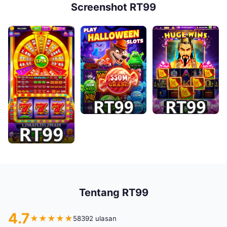
Screenshot RT99
Tentang RT99
4.7
★
★
★
★
★
58392 ulasan