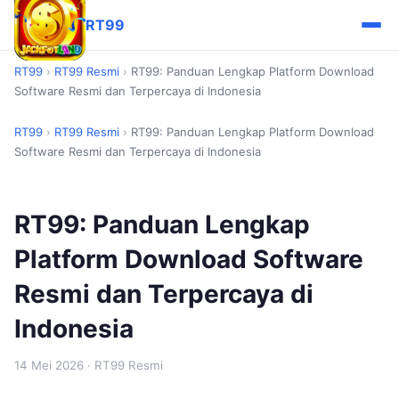
RT99
RT99
›
RT99 Resmi
›
RT99: Panduan Lengkap Platform Download
Software Resmi dan Terpercaya di Indonesia
RT99
›
RT99 Resmi
›
RT99: Panduan Lengkap Platform Download
Software Resmi dan Terpercaya di Indonesia
RT99: Panduan Lengkap
Platform Download Software
Resmi dan Terpercaya di
Indonesia
14 Mei 2026
· RT99 Resmi