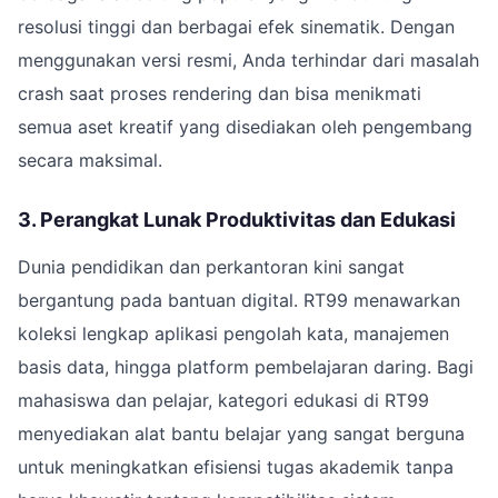
resolusi tinggi dan berbagai efek sinematik. Dengan
menggunakan versi resmi, Anda terhindar dari masalah
crash saat proses rendering dan bisa menikmati
semua aset kreatif yang disediakan oleh pengembang
secara maksimal.
3. Perangkat Lunak Produktivitas dan Edukasi
Dunia pendidikan dan perkantoran kini sangat
bergantung pada bantuan digital. RT99 menawarkan
koleksi lengkap aplikasi pengolah kata, manajemen
basis data, hingga platform pembelajaran daring. Bagi
mahasiswa dan pelajar, kategori edukasi di RT99
menyediakan alat bantu belajar yang sangat berguna
untuk meningkatkan efisiensi tugas akademik tanpa