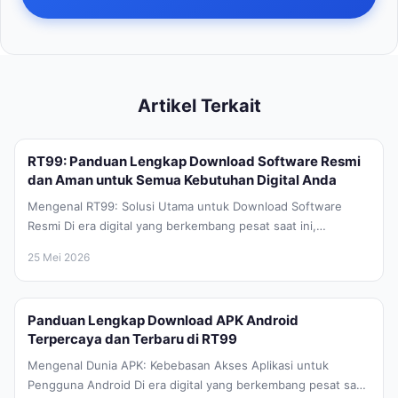
Artikel Terkait
RT99: Panduan Lengkap Download Software Resmi
dan Aman untuk Semua Kebutuhan Digital Anda
Mengenal RT99: Solusi Utama untuk Download Software
Resmi Di era digital yang berkembang pesat saat ini,
kebutuhan akan perangkat lunak...
25 Mei 2026
Panduan Lengkap Download APK Android
Terpercaya dan Terbaru di RT99
Mengenal Dunia APK: Kebebasan Akses Aplikasi untuk
Pengguna Android Di era digital yang berkembang pesat saat