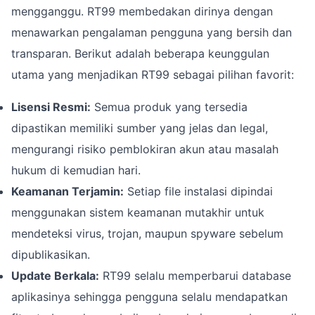
mengganggu. RT99 membedakan dirinya dengan
menawarkan pengalaman pengguna yang bersih dan
transparan. Berikut adalah beberapa keunggulan
utama yang menjadikan RT99 sebagai pilihan favorit:
Lisensi Resmi:
Semua produk yang tersedia
dipastikan memiliki sumber yang jelas dan legal,
mengurangi risiko pemblokiran akun atau masalah
hukum di kemudian hari.
Keamanan Terjamin:
Setiap file instalasi dipindai
menggunakan sistem keamanan mutakhir untuk
mendeteksi virus, trojan, maupun spyware sebelum
dipublikasikan.
Update Berkala:
RT99 selalu memperbarui database
aplikasinya sehingga pengguna selalu mendapatkan