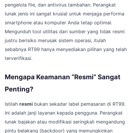
pengelola file, dan antivirus tambahan. Perangkat
lunak jenis ini sangat krusial untuk menjaga performa
smartphone atau komputer Anda tetap optimal.
Mengunduh tool utilitas dari sumber yang tidak resmi
justru berisiko merusak sistem operasi, itulah
sebabnya RT99 hanya menyediakan pilihan yang telah
terverifikasi.
Mengapa Keamanan “Resmi” Sangat
Penting?
Istilah
resmi
bukan sekadar label pemasaran di RT99.
Ini adalah janji layanan kepada pengguna. Perangkat
lunak bajakan atau modifikasi seringkali mengandung
pintu belakang (backdoor) yang memungkinkan